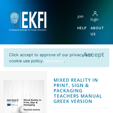
join
login
HELP
ABOUT
US
Accept
Click accept to approve of our privacy and
cookie use policy.
.
Learn More
MIXED REALITY IN
PRINT, SIGN &
PACKAGING
TEACHERS MANUAL
GREEK VERSION