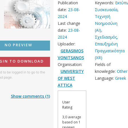
Publication
Keywords:
Εκτύπ
date:
23-08-
Συσκευασία,
2024
Τεχνητή
Last change
Νοημοσύνη
date:
23-08-
(AI),
2024
Σχεδιασμός,
Uploader:
Επαυξημένη
NO PREVIEW
GERASIMOS
Πραγματικότητα
VONITSANOS
(XR)
GIN TO DOWNLOAD
Organisation:
Fields of
UNIVERSITY
knowlegde:
Other
 to be logged in to go to the
d page.
OF WEST
Language:
Greek
ATTICA
Show comments (1)
User
Rating
3,0 average
based on 1
reviews.