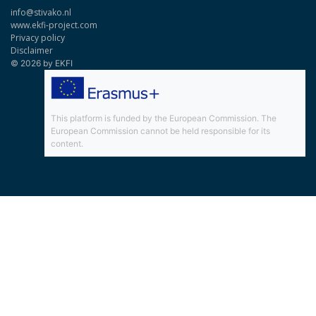
info@stivako.nl
www.ekfi-project.com
Privacy policy
Disclaimer
© 2026 by EKFI
This platform is funded by the European Commission. The
European Commission cannot be held responsible for its
content.