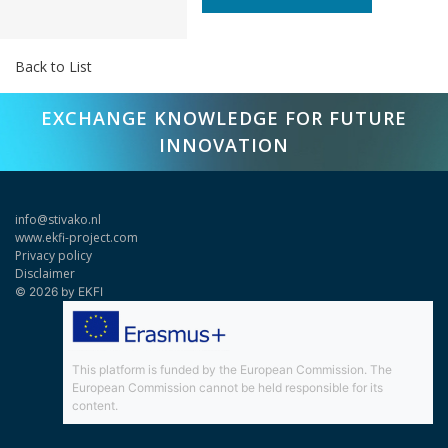
Back to List
EXCHANGE KNOWLEDGE FOR FUTURE
INNOVATION
info@stivako.nl
www.ekfi-project.com
Privacy policy
Disclaimer
© 2026 by EKFI
This platform is funded by the European Commission. The
European Commission cannot be held responsible for its
content.