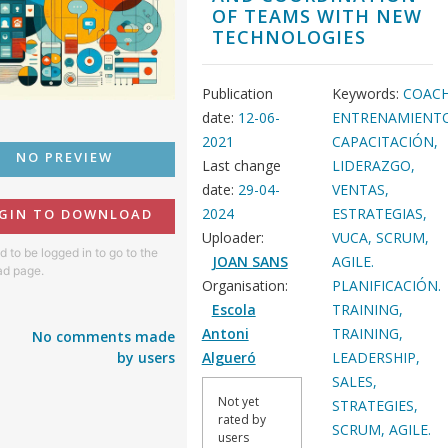
OF TEAMS WITH NEW
TECHNOLOGIES
Publication
Keywords:
COACH
date:
12-06-
ENTRENAMIENT
2021
CAPACITACIÓN,
NO PREVIEW
Last change
LIDERAZGO,
date:
29-04-
VENTAS,
2024
ESTRATEGIAS,
GIN TO DOWNLOAD
Uploader:
VUCA, SCRUM,
 to be logged in to go to the
JOAN SANS
AGILE.
d page.
Organisation:
PLANIFICACIÓN.
Escola
TRAINING,
Antoni
TRAINING,
No comments made
by users
Algueró
LEADERSHIP,
SALES,
Not yet
STRATEGIES,
rated by
SCRUM, AGILE.
users